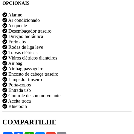
OPCIONAIS
Alarme
Ar condicionado
Ar quente
Desembaçador traseiro
Direção hidráulica
Freio abs
Rodas de liga leve
Travas elétricas
Vidros elétricos dianteiros
Air bag
Air bag passageiro
Encosto de cabeça traseiro
Limpador traseiro
Porta-copos
Entrada usb
Controle de som no volante
Aceita troca
Bluetooth
COMPARTILHE