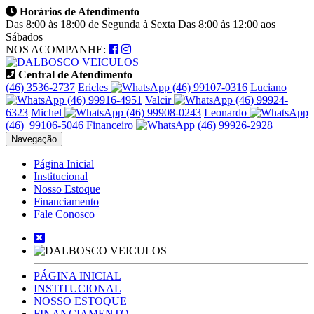
Horários de Atendimento
Das 8:00 às 18:00 de Segunda à Sexta Das 8:00 às 12:00 aos
Sábados
NOS ACOMPANHE:
Central de Atendimento
(46) 3536-2737
Ericles
(46) 99107-0316
Luciano
(46) 99916-4951
Valcir
(46) 99924-
6323
Michel
(46) 99908-0243
Leonardo
(46) 99106‑5046
Financeiro
(46) 99926-2928
Navegação
Página Inicial
Institucional
Nosso Estoque
Financiamento
Fale Conosco
PÁGINA INICIAL
INSTITUCIONAL
NOSSO ESTOQUE
FINANCIAMENTO