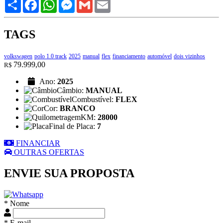
Share
Facebook
WhatsApp
Messenger
Gmail
Email
TAGS
volkswagen
polo 1.0 track
2025
manual
flex
financiamento
automóvel
dois vizinhos
79.999,00
R$
Ano:
2025
Câmbio:
MANUAL
Combustível:
FLEX
Cor:
BRANCO
KM:
28000
Final de Placa:
7
FINANCIAR
OUTRAS OFERTAS
ENVIE SUA PROPOSTA
* Nome
* E-mail