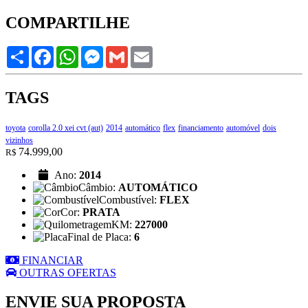
COMPARTILHE
Share
Facebook
WhatsApp
Messenger
Gmail
Email
TAGS
toyota
corolla 2.0 xei cvt (aut)
2014
automático
flex
financiamento
automóvel
dois
vizinhos
74.999,00
R$
Ano:
2014
Câmbio:
AUTOMÁTICO
Combustível:
FLEX
Cor:
PRATA
KM:
227000
Final de Placa:
6
FINANCIAR
OUTRAS OFERTAS
ENVIE SUA PROPOSTA