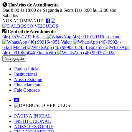
Horários de Atendimento
Das 8:00 às 18:00 de Segunda à Sexta Das 8:00 às 12:00 aos
Sábados
NOS ACOMPANHE:
Central de Atendimento
(46) 3536-2737
Ericles
(46) 99107-0316
Luciano
(46) 99916-4951
Valcir
(46) 99924-
6323
Michel
(46) 99908-0243
Leonardo
(46) 99106‑5046
Financeiro
(46) 99926-2928
Navegação
Página Inicial
Institucional
Nosso Estoque
Financiamento
Fale Conosco
PÁGINA INICIAL
INSTITUCIONAL
NOSSO ESTOQUE
FINANCIAMENTO