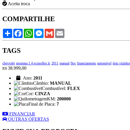
Aceita troca
COMPARTILHE
Share
Facebook
WhatsApp
Messenger
Gmail
Email
TAGS
chevrolet
montana 1.4 econoflex ls
2011
manual
flex
financiamento
automóvel
dois vizinho
38.999,00
R$
Ano:
2011
Câmbio:
MANUAL
Combustível:
FLEX
Cor:
CINZA
KM:
200000
Final de Placa:
7
FINANCIAR
OUTRAS OFERTAS